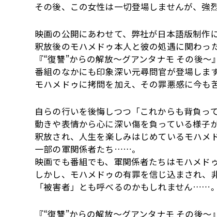
その後、この女性は一切登場しませんが、強
映画の公開にあわせて、弊社が日本語版制作に
釈放後のモハメドゥ本人と彼の処遇に関わっ
『“復讐”からの解放〜グアンタナモ その後～
番組のなかにも印象深い元尋問官が登場しま
モハメドゥに拷問を加え、その罪悪感に今も
自らの行いを後悔しつつ「これからも背負っ
動きや表情から心に深い傷を負っている様子
釈放され、人生を楽しみはじめているモハメ
一部の軍関係者たち……。
映画でも番組でも、軍関係者たちはモハメド
しかし、モハメドゥの有罪を信じ込まされ、
「被害者」とも呼べるのかもしれません……
『“復讐”からの解放〜グアンタナモ その後～』