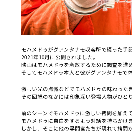
モハメドゥがグアンタナモ収容所で綴った手記
2021年10月に公開されました。
映画はモハメドゥを釈放するために調査を進
そしてモハメドゥ本人と彼がグアンタナモで
激しい光の点滅などでモハメドゥの味わった
その回想のなかには印象深い登場人物がひと
前のシーンでモハメドゥに激しい拷問を加え
モハメドゥに自白をするよう対話を持ちかけ
しかし、そこに他の尋問官たちが現れて拷問