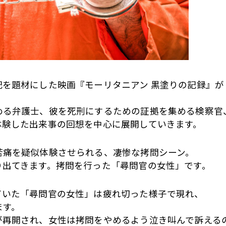
を題材にした映画『モーリタニアン 黒塗りの記録』が
める弁護士、彼を死刑にするための証拠を集める検察官
体験した出来事の回想を中心に展開していきます。
苦痛を疑似体験させられる、凄惨な拷問シーン。
り出てきます。拷問を行った「尋問官の女性」です。
ていた「尋問官の女性」は疲れ切った様子で現れ、
ます。
が再開され、女性は拷問をやめるよう泣き叫んで訴える