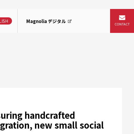
Magnolia デジタル
LISH
suring handcrafted
egration, new small social